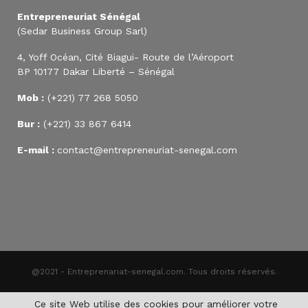
Entrepreneuriat Sénégal
(Sedar Business Group Sarl)
4, Yoff Océan, Cité Biagui- Route de l’Aéroport
BP 10177 Dakar Liberté – Sénégal
Mob :
(+221) 77 268 5050
Bur :
(+221) 33 867 6414
E-mail :
contact@entrepreneuriat-senegal.com
@2021 - Entreprenariat-senegal.com. Tous droits réservés.
Ce site Web utilise des cookies pour améliorer votre