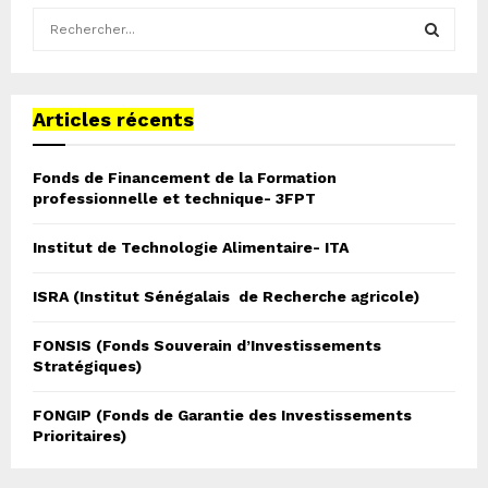
S
e
a
S
r
c
Articles récents
E
h
f
A
Fonds de Financement de la Formation
o
professionnelle et technique- 3FPT
r
R
:
Institut de Technologie Alimentaire- ITA
C
H
ISRA (Institut Sénégalais de Recherche agricole)
FONSIS (Fonds Souverain d’Investissements
Stratégiques)
FONGIP (Fonds de Garantie des Investissements
Prioritaires)