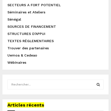
SECTEURS A FORT POTENTIEL
Séminaires et Ateliers
Sénégal
SOURCES DE FINANCEMENT
STRUCTURES D’APPUI
TEXTES RÉGLEMENTAIRES
Trouver des partenaires
Uemoa & Cedeao
Wébinaires
S
e
a
S
r
c
Articles récents
E
h