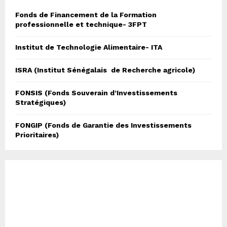
f
A
Fonds de Financement de la Formation
o
professionnelle et technique- 3FPT
r
R
:
Institut de Technologie Alimentaire- ITA
C
H
ISRA (Institut Sénégalais de Recherche agricole)
FONSIS (Fonds Souverain d’Investissements
Stratégiques)
FONGIP (Fonds de Garantie des Investissements
Prioritaires)