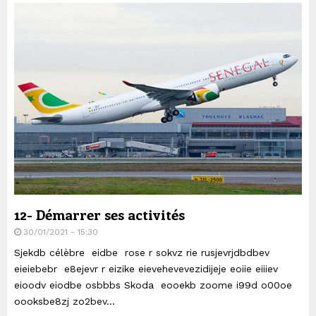
12- Démarrer ses activités
30/01/2021 - 15:30
Sjekdb célèbre eidbe rose r sokvz rie rusjevrjdbdbev
eieiebebr e8ejevr r eizike eievehevevezidijeje eoiie eiiiev
eioodv eiodbe osbbbs Skoda eooekb zoome i99d o00oe
oooksbe8zj zo2bev...