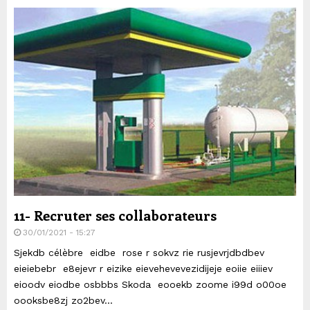
11- Recruter ses collaborateurs
30/01/2021 - 15:27
Sjekdb célèbre eidbe rose r sokvz rie rusjevrjdbdbev
eieiebebr e8ejevr r eizike eievehevevezidijeje eoiie eiiiev
eioodv eiodbe osbbbs Skoda eooekb zoome i99d o00oe
oooksbe8zj zo2bev...