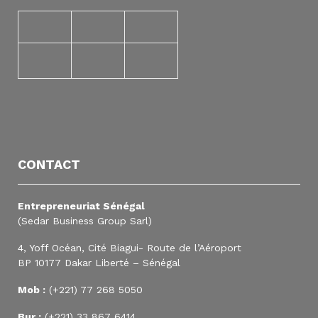
CONTACT
Entrepreneuriat Sénégal
(Sedar Business Group Sarl)
4, Yoff Océan, Cité Biagui- Route de l’Aéroport
BP 10177 Dakar Liberté – Sénégal
Mob :
(+221) 77 268 5050
Bur :
(+221) 33 867 6414