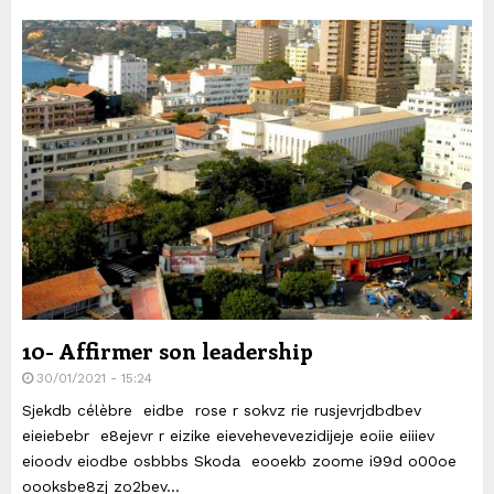
10- Affirmer son leadership
30/01/2021 - 15:24
Sjekdb célèbre eidbe rose r sokvz rie rusjevrjdbdbev
eieiebebr e8ejevr r eizike eievehevevezidijeje eoiie eiiiev
eioodv eiodbe osbbbs Skoda eooekb zoome i99d o00oe
oooksbe8zj zo2bev...