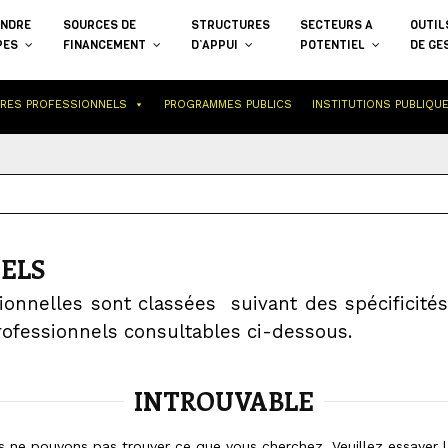
NDRE
SOURCES DE
STRUCTURES
SECTEURS A
OUTIL
PES
FINANCEMENT
D’APPUI
POTENTIEL
DE GE
IRES PROFESSIONNELS
PROGRAMMES PUBLICS
INSTITUTIONS PUBLIQU
ELS
ionnelles sont classées suivant des spécificité
rofessionnels consultables ci-dessous.
INTROUVABLE
s ne pouvons pas trouver ce que vous cherchez. Veuillez essayer l