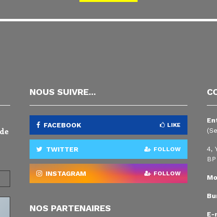
NOUS SUIVRE...
C
En
FACEBOOK
LIKE
 de
(S
4, 
TWITTER
FOLLOW
BP
INSTAGRAM
FOLLOW
Mo
Bur
NOS PARTENAIRES
E-