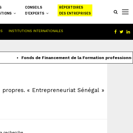
S
CONSEILS
RÉPERTOIRES
STIONS
D’EXPERTS
DES ENTREPRISES
ES
INSTITUTIONS INTERNATIONALES
Facebo
Twit
L
Fonds de Financement de la Formation professionnell
s propres. « Entrepreneuriat Sénégal »
a recherche.