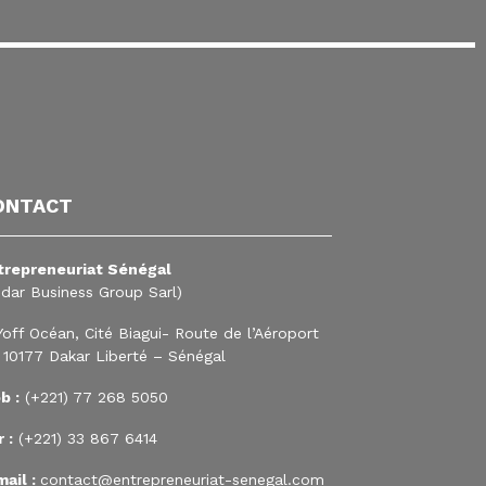
ONTACT
trepreneuriat Sénégal
edar Business Group Sarl)
Yoff Océan, Cité Biagui- Route de l’Aéroport
 10177 Dakar Liberté – Sénégal
b :
(+221) 77 268 5050
 :
(+221) 33 867 6414
mail :
contact@entrepreneuriat-senegal.com