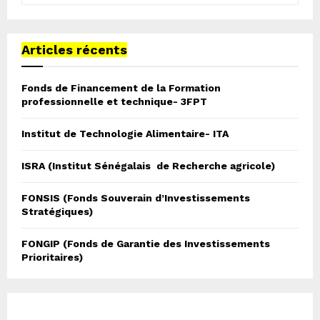
a
S
r
c
Articles récents
E
h
f
A
Fonds de Financement de la Formation
o
professionnelle et technique- 3FPT
r
R
:
Institut de Technologie Alimentaire- ITA
C
H
ISRA (Institut Sénégalais de Recherche agricole)
FONSIS (Fonds Souverain d’Investissements
Stratégiques)
FONGIP (Fonds de Garantie des Investissements
Prioritaires)