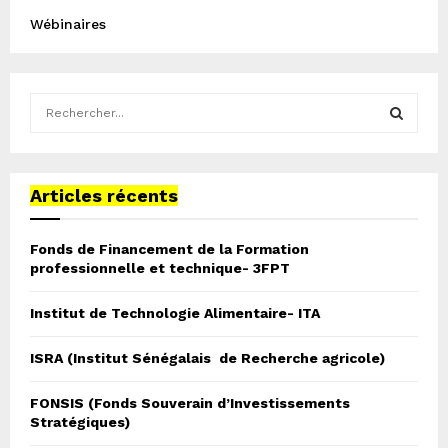
Wébinaires
S
e
a
S
r
c
Articles récents
E
h
f
A
Fonds de Financement de la Formation
o
professionnelle et technique- 3FPT
r
R
:
Institut de Technologie Alimentaire- ITA
C
H
ISRA (Institut Sénégalais de Recherche agricole)
FONSIS (Fonds Souverain d’Investissements
Stratégiques)