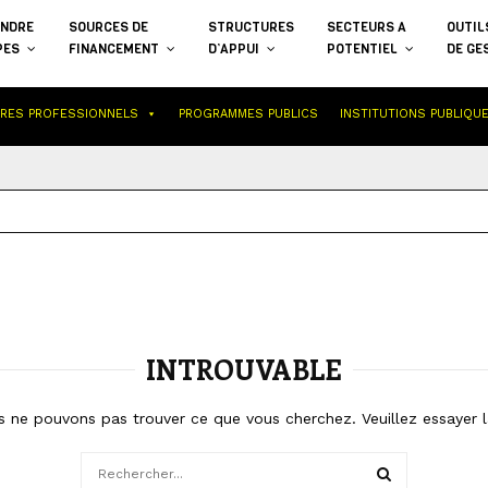
NDRE
SOURCES DE
STRUCTURES
SECTEURS A
OUTIL
PES
FINANCEMENT
D’APPUI
POTENTIEL
DE GE
IRES PROFESSIONNELS
PROGRAMMES PUBLICS
INSTITUTIONS PUBLIQU
INTROUVABLE
s ne pouvons pas trouver ce que vous cherchez. Veuillez essayer l
Search
for: