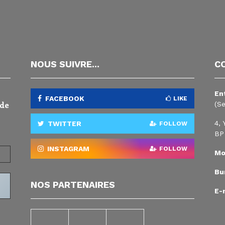
NOUS SUIVRE...
C
En
FACEBOOK
LIKE
 de
(S
4, 
TWITTER
FOLLOW
BP
INSTAGRAM
FOLLOW
Mo
Bur
NOS PARTENAIRES
E-