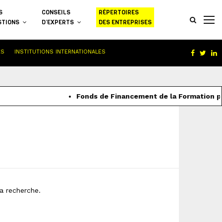
S
CONSEILS
RÉPERTOIRES
STIONS
D’EXPERTS
DES ENTREPRISES
ES
INSTITUTIONS INTERNATIONALES
Facebo
Twit
L
Fonds de Financement de la Formation pro
a recherche.