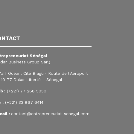
ONTACT
trepreneuriat Sénégal
edar Business Group Sarl)
Yoff Océan, Cité Biagui- Route de l’Aéroport
 10177 Dakar Liberté – Sénégal
b :
(+221) 77 268 5050
 :
(+221) 33 867 6414
mail :
contact@entrepreneuriat-senegal.com