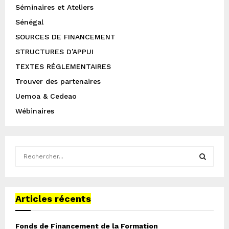
Séminaires et Ateliers
Sénégal
SOURCES DE FINANCEMENT
STRUCTURES D’APPUI
TEXTES RÉGLEMENTAIRES
Trouver des partenaires
Uemoa & Cedeao
Wébinaires
S
e
a
S
r
c
Articles récents
E
h
f
A
Fonds de Financement de la Formation
o