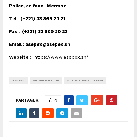
Police, en face Mermoz
Tel
:
(+221)
33 869 20 21
Fax :
(+221)
33 869 20 22
Email :
asepex@asepex.sn
Website
:
https://www.asepex.sn/
ASEPEX
DR MALICK DIOP
STRUCTURES D'APPUI
PARTAGER
0