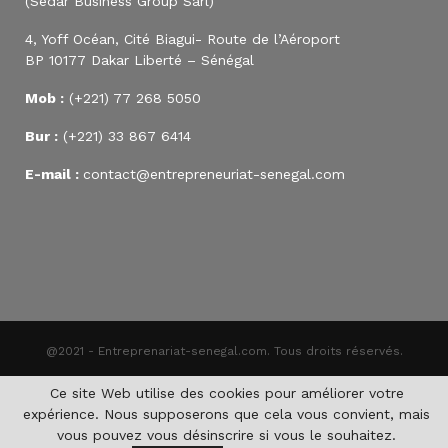
(Sedar Business Group Sarl)
4, Yoff Océan, Cité Biagui- Route de l’Aéroport
BP 10177 Dakar Liberté – Sénégal
Mob :
(+221) 77 268 5050
Bur :
(+221) 33 867 6414
E-mail :
contact@entrepreneuriat-senegal.com
@2021 - Entreprenariat-senegal.com. Tous droits réservés.
Ce site Web utilise des cookies pour améliorer votre
expérience. Nous supposerons que cela vous convient, mais
vous pouvez vous désinscrire si vous le souhaitez.