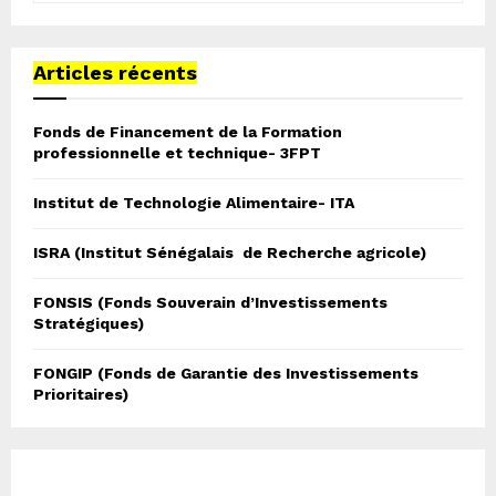
a
S
r
c
Articles récents
E
h
f
A
Fonds de Financement de la Formation
o
professionnelle et technique- 3FPT
r
R
:
Institut de Technologie Alimentaire- ITA
C
H
ISRA (Institut Sénégalais de Recherche agricole)
FONSIS (Fonds Souverain d’Investissements
Stratégiques)
FONGIP (Fonds de Garantie des Investissements
Prioritaires)